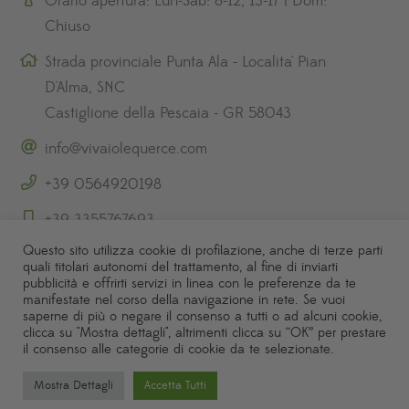
Orario apertura: Lun-Sab: 8-12, 13-17 | Dom:
Chiuso
Strada provinciale Punta Ala - Localita' Pian
D'Alma, SNC
Castiglione della Pescaia - GR 58043
info@vivaiolequerce.com
+39 0564920198
+39 3355767693
Questo sito utilizza cookie di profilazione, anche di terze parti
quali titolari autonomi del trattamento, al fine di inviarti
pubblicità e offrirti servizi in linea con le preferenze da te
manifestate nel corso della navigazione in rete. Se vuoi
saperne di più o negare il consenso a tutti o ad alcuni cookie,
clicca su "Mostra dettagli", altrimenti clicca su “OK” per prestare
il consenso alle categorie di cookie da te selezionate.
Copyright © 2021 Vivaio Le Querce Dei F.lli Piu s.s. – P.IVA
01197580531.
Mostra Dettagli
Accetta Tutti