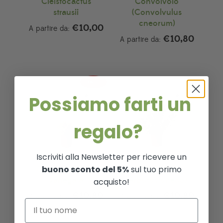
Cleistocactus
Convolvolo
strausii
(Convolvulus
cneorum)
€
10,00
A partire da:
€
10,80
A partire da:
Esaurito
Possiamo farti un
regalo?
Iscriviti alla Newsletter per ricevere un
buono sconto del 5%
sul tuo primo
Coprosma Kirkii
Corbezzolo
variegata
(Arbutus unedo)
acquisto!
€
10,80
€
10,80
A partire da:
A partire da: