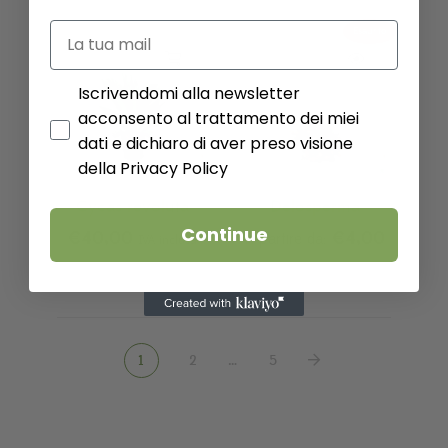
Esaurito
Iscrivendomi alla newsletter
acconsento al trattamento dei miei
dati e dichiaro di aver preso visione
della Privacy Policy
Cycas revoluta
Delosperma
Continue
€
40,00
€
4,00
A partire da:
IVA inclusa
1
2
…
5